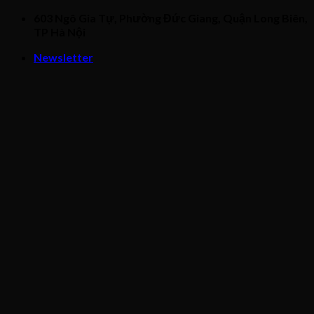
Skip
603 Ngô Gia Tự, Phường Đức Giang, Quận Long Biên,
to
TP Hà Nội
content
Newsletter