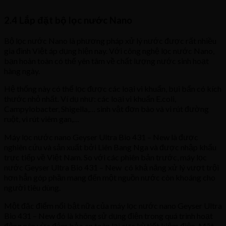
2.4 Lắp đặt bộ lọc nước Nano
Bộ lọc nước Nano là phương pháp xử lý nước được rất nhiều
gia đình Việt áp dụng hiện nay. Với công nghệ lọc nước Nano,
bạn hoàn toàn có thể yên tâm về chất lượng nước sinh hoạt
hàng ngày.
Hệ thống này có thể lọc được các loại vi khuẩn, bụi bẩn có kích
thước nhỏ nhất. Ví dụ như: các loại vi khuẩn E.coli,
Campylobacter, Shigella,… sinh vật đơn bào và vi rút đường
ruột, vi rút viêm gan,…
Máy lọc nước nano Geyser Ultra Bio 431 – New là được
nghiên cứu và sản xuất bởi Liên Bang Nga và được nhập khẩu
trực tiếp về Việt Nam. So với các phiên bản trước, máy lọc
nước Geyser Ultra Bio 431 – New có khả năng xử lý vượt trội
hơn hẳn góp phần mang đến một nguồn nước còn khoáng cho
người tiêu dùng.
Một đặc điểm nổi bật nữa của máy lọc nước nano Geyser Ultra
Bio 431 – New đó là không sử dụng điện trong quá trình hoạt
động nên vừa đảm bảo an toàn lại cực kỳ tiết kiệm điện. Mặt