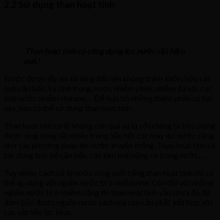
2.2 Sử dụng than hoạt tính
Than hoạt tính có công dụng lọc nước rất hiệu
quả!
Nước được lấy lên từ lòng đất nên không tránh khỏi chứa các
loại cặn bẩn, ký sinh trùng, nước nhiễm phèn, nhiễm đá vôi, các
loại nước nhiễm styrene,… Để loại bỏ những thành phần có hại
này, bạn có thể sử dụng than hoạt tính.
Than hoạt tính có lẽ không còn quá xa lạ với chúng ta bởi chúng
được ứng dụng rất nhiều trong hầu hết các máy lọc nước cũng
như các phương pháp lọc nước truyền thống. Than hoạt tính có
tác dụng loại bỏ cặn bẩn, các kim loại nặng có trong nước,…
Tuy nhiên, cách xử lý nước sông suối bằng than hoạt tính chỉ có
thể áp dụng với nguồn nước bị ô nhiễm nhẹ. Còn đối với những
nguồn nước bị ô nhiễm nặng thì than hoạt tính vẫn chưa đủ để
đảm bảo được nguồn nước sạch mà còn cần phải kết hợp với
các vật liệu lọc khác.