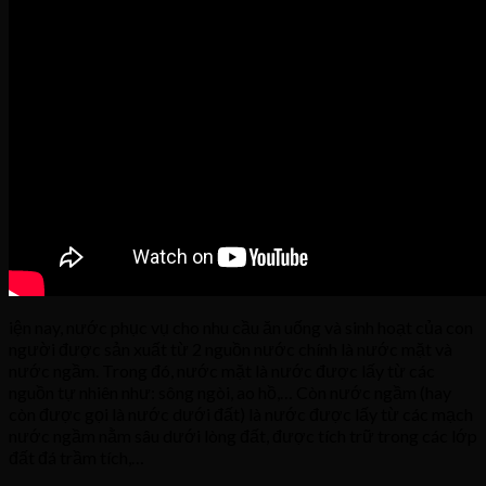
iện nay, nước phục vụ cho nhu cầu ăn uống và sinh hoạt của con
người được sản xuất từ 2 nguồn nước chính là nước mặt và
nước ngầm. Trong đó, nước mặt là nước được lấy từ các
nguồn tự nhiên như: sông ngòi, ao hồ,… Còn nước ngầm (hay
còn được gọi là nước dưới đất) là nước được lấy từ các mạch
nước ngầm nằm sâu dưới lòng đất, được tích trữ trong các lớp
đất đá trầm tích,…