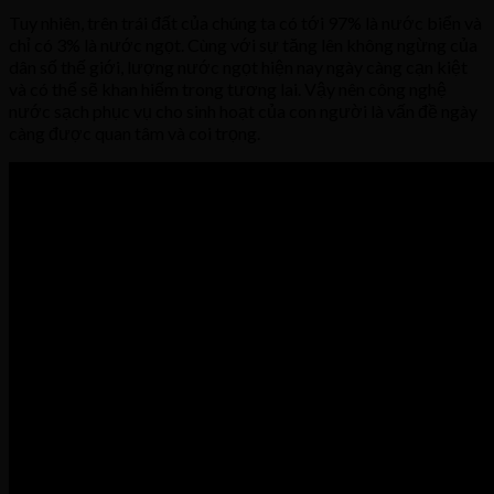
Tuy nhiên, trên trái đất của chúng ta có tới 97% là nước biển và
chỉ có 3% là nước ngọt. Cùng với sự tăng lên không ngừng của
dân số thế giới, lượng nước ngọt hiện nay ngày càng cạn kiệt
và có thể sẽ khan hiếm trong tương lai. Vậy nên công nghệ
nước sạch phục vụ cho sinh hoạt của con người là vấn đề ngày
càng được quan tâm và coi trọng.