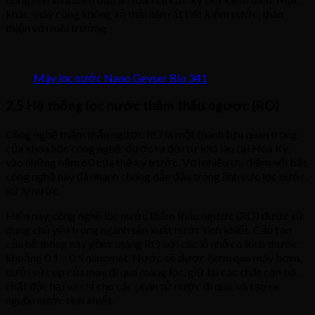
khác, máy cũng không xả thải nên rất tiết kiệm nước, thân
thiện với môi trường
Máy lọc nước Nano Geyser Bio 341
2.5 Hệ thống lọc nước thẩm thấu ngược (RO)
Công nghệ thẩm thấu ngược RO là một thành tựu quan trọng
của khoa học công nghệ; được ra đời từ khá lâu tại Hoa Kỳ,
vào những năm 60 của thế kỷ trước. Với nhiều ưu điểm nổi bật,
công nghệ này đã nhanh chóng dẫn đầu trong lĩnh vực lọc nước,
xử lý nước.
Hiện nay, công nghệ lọc nước thẩm thấu ngược (RO) được sử
dụng chủ yếu trong ngành sản xuất nước tinh khiết. Cấu tạo
của hệ thống này gồm: màng RO với các lỗ nhỏ có kích thước
khoảng 0.1 – 0.5 nanomet. Nước sẽ được bơm qua máy bơm,
dưới sức ép của máy đi qua màng lọc, giữ lại các chất cặn bã,
chất độc hại và chỉ cho các phân tử nước đi qua, và tạo ra
nguồn nước tinh khiết.