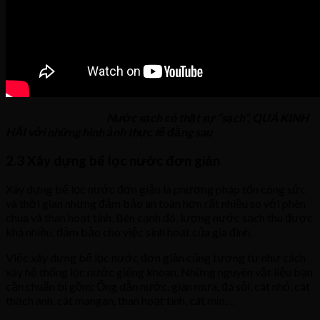
Nước sạch có thật sự “sạch”, QUÁ KINH
HÃI với những hình ảnh thực tế đằng sau
2.3 Xây dựng bể lọc nước đơn giản
Xây dựng bể lọc nước đơn giản là phương pháp tốn công sức
và thời gian nhưng đảm bảo an toàn hơn rất nhiều so với phèn
chua và than hoạt tính. Bên cạnh đó, lượng nước sạch thu được
khá nhiều, đảm bảo cho việc sinh hoạt của gia đình.
Việc xây dựng bể lọc nước đơn giản cũng tương tự như cách
xây hệ thống lọc nước giếng khoan. Những nguyên vật liệu bạn
cần chuẩn bị gồm: Ống dẫn nước, giàn mưa, đá sỏi, cát nhỏ, cát
thạch anh, cát mangan, than hoạt tính, cát mịn,…