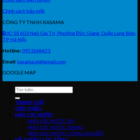
Chính sách bảo mật
CÔNG TY TNHH KASAMA
Đ/C:
Số 603 Ngô Gia Tự, Phường Đức Giang, Quận Long Biên,
TP Hà Nội.
Hotline:
0913268423
.
Email:
kasama.vn@gmail.com
GOOGLE MAP
Tìm
kiếm:
TRANG CHỦ
GIỚI THIỆU
MÁY LỌC NƯỚC
MÁY LỌC NƯỚC RO
MÁY LỌC NƯỚC NANO
MÁY LỌC NƯỚC CÔNG NGHIỆP
HỆ THỐNG LỌC TỔNG