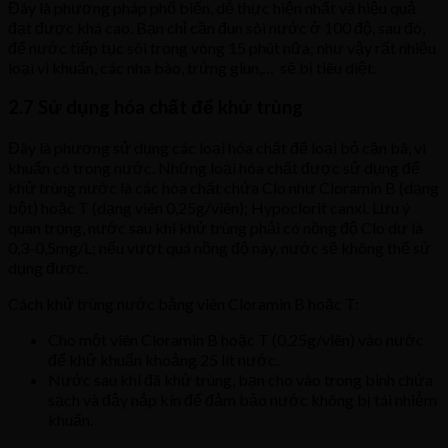
Đây là phương pháp phổ biến, dễ thực hiện nhất và hiệu quả
đạt được khá cao. Bạn chỉ cần đun sôi nước ở 100 độ, sau đó,
để nước tiếp tục sôi trong vòng 15 phút nữa; như vậy rất nhiều
loại vi khuẩn, các nha bào, trứng giun,… sẽ bị tiêu diệt.
2.7 Sử dụng hóa chất để khử trùng
Đây là phương sử dụng các loại hóa chất để loại bỏ cặn bã, vi
khuẩn có trong nước. Những loại hóa chất được sử dụng để
khử trùng nước là các hóa chất chứa Clo như Cloramin B (dạng
bột) hoặc T (dạng viên 0,25g/viên); Hypoclorit canxi. Lưu ý
quan trọng, nước sau khi khử trùng phải có nồng độ Clo dư là
0,3-0,5mg/L; nếu vượt quá nồng độ này, nước sẽ không thể sử
dụng được.
Cách khử trùng nước bằng viên Cloramin B hoặc T:
Cho một viên Cloramin B hoặc T (0,25g/viên) vào nước
để khử khuẩn khoảng 25 lít nước.
Nước sau khi đã khử trùng, bạn cho vào trong bình chứa
sạch và đậy nắp kín để đảm bảo nước không bị tái nhiễm
khuẩn.