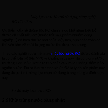
Máy lọc nước Karofi sử dụng công nghệ
RO tiên tiến
Ưu điểm của hệ thống lọc RO chính là có khả năng loại bỏ
được cả chất hữu cơ (thuốc trừ sâu, phẩm nhuộm công
nghiệp…) có kích thước nhỏ nhất. Vậy nên, bạn hoàn toàn có
thể yên tâm về chất lượng nước thu được sau cùng.
Theo các nghiên cứu hiện nay,
máy lọc nước RO
được đánh giá
là có thể loại bỏ đến 99% vi khuẩn, virus gây hại có trong nước
thường. Loại bỏ được các tạp chất và kim loại nặng, đảm bảo
nguồn nước đầu ra là nước tinh khiết. Đó là lý do sản phẩm này
đang được tin tưởng lựa chọn sử dụng trong các gia đình hiện
nay.
Sơ đồ máy lọc nước RO
2.6 Khử trùng nước bằng nhiệt