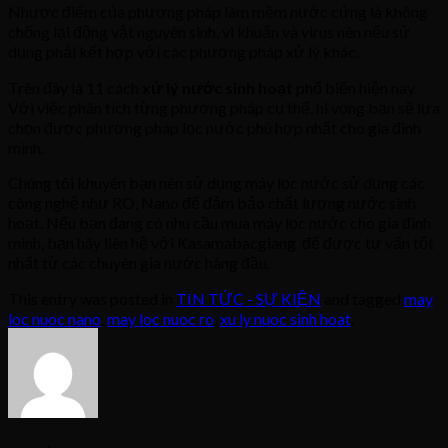
Nhược điểm của phương pháp làm mềm nước cứng là không
chống lại động vật nguyên sinh, vi khuẩn và virus nên nếu sử
dụng phải kết hợp với các phương pháp xử lý khác.
Trên đây là 11 cách
xử lý nước sinh hoạt
phổ biến hiện nay.
Với việc phân tích từng phương pháp cụ thể, hi vọng bạn sẽ lựa
chọn được phương pháp lọc nước phù hợp nhất cho gia đình
mình.
Chúng tôi khuyên bạn nên sử dụng máy lọc nước sử dụng các
công nghệ như RO, Nano để đảm bảo chất lượng nước sinh
hoạt. Nếu bạn đang có nhu cầu mua máy lọc nước cho gia đình
mình, bạn hãy liên hệ với Kasamabacgiang để được tư vấn tốt
nhất từ các chuyên gia nước hàng đầu.
This entry was posted in
TIN TỨC - SỰ KIỆN
and tagged
may
loc nuoc nano
,
may loc nuoc ro
,
xu ly nuoc sinh hoat
.