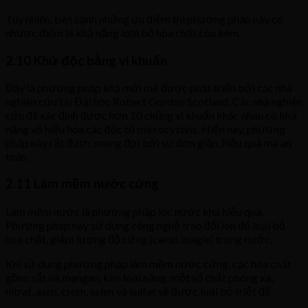
Tuy nhiên, bên cạnh những ưu điểm thì phương pháp này có
nhược điểm là khả năng loại bỏ hóa chất còn kém.
2.10 Khử độc bằng vi khuẩn
Đây là phương pháp khá mới mẻ được phát triển bởi các nhà
nghiên cứu tại Đại học Robert Gordon Scotland. Các nhà nghiên
cứu đã xác định được hơn 10 chủng vi khuẩn khác nhau có khả
năng vô hiệu hóa các độc tố microcystins. Hiện nay, phương
pháp này rất được mong đợi bởi sự đơn giản, hiệu quả mà an
toàn.
2.11 Làm mềm nước cứng
Làm mềm nước là phương pháp lọc nước khá hiệu quả.
Phương pháp này sử dụng công nghệ trao đổi ion để loại bỏ
hóa chất, giảm lượng độ cứng (canxi, magie) trong nước.
Khi sử dụng phương pháp làm mềm nước cứng, các hóa chất
gồm: sắt và mangan, kim loại nặng, một số chất phóng xạ,
nitrat, asen, crom, selen và sulfat sẽ được loại bỏ triệt để.