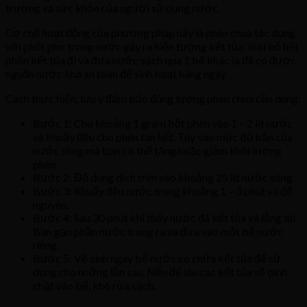
trường và sức khỏe của người sử dụng nước.
Cơ chế hoạt động của phương pháp này là phèn chua tác dụng
với phốt pho trong nước gây ra hiện tượng kết tủa; loại bỏ hết
phần kết tủa đi và đưa nước sạch qua 1 bể khác là đã có được
nguồn nước khá an toàn để sinh hoạt hàng ngày.
Cách thực hiện, lưu ý đảm bảo đúng lượng phèn chua cần dùng:
Bước 1: Cho khoảng 1 gram bột phèn vào 1 – 2 lít nước
và khuấy đều cho phèn tan hết. Tùy vào mức độ bẩn của
nước sông mà bạn có thể tăng hoặc giảm khối lượng
phèn.
Bước 2: Đổ dung dịch trên vào khoảng 25 lít nước sông.
Bước 3: Khuấy đều nước trong khoảng 1 – 3 phút và để
nguyên.
Bước 4: Sau 30 phút khi thấy nước đã kết tủa và lắng lại.
Bạn gạn phần nước trong ra và đưa vào một bể nước
riêng.
Bước 5: Vệ sinh ngay bể nước có chứa kết tủa để sử
dụng cho những lần sau. Nếu để lâu các kết tủa sẽ dính
chặt vào bể, khó rửa sạch.