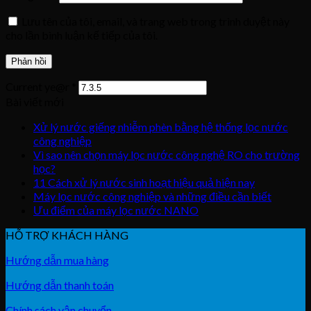
Lưu tên của tôi, email, và trang web trong trình duyệt này
cho lần bình luận kế tiếp của tôi.
Current ye@r
*
Bài viết mới
Xử lý nước giếng nhiễm phèn bằng hệ thống lọc nước
công nghiệp
Vì sao nên chọn máy lọc nước công nghệ RO cho trường
học?
11 Cách xử lý nước sinh hoạt hiệu quả hiện nay
Máy lọc nước công nghiệp và những điều cần biết
Ưu điểm của máy lọc nước NANO
HỖ TRỢ KHÁCH HÀNG
Hướng dẫn mua hàng
Hướng dẫn thanh toán
Chính sách vận chuyển