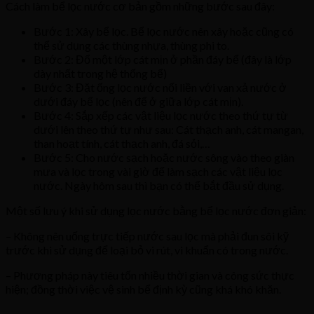
Cách làm bể lọc nước cơ bản gồm những bước sau đây:
Bước 1: Xây bể lọc. Bể lọc nước nên xây hoặc cũng có
thể sử dụng các thùng nhựa, thùng phi to.
Bước 2: Đổ một lớp cát mịn ở phần đáy bể (đây là lớp
dày nhất trong hệ thống bể)
Bước 3: Đặt ống lọc nước nối liền với van xả nước ở
dưới đáy bể lọc (nên để ở giữa lớp cát mịn).
Bước 4: Sắp xếp các vật liệu lọc nước theo thứ tự từ
dưới lên theo thứ tự như sau: Cát thạch anh, cát mangan,
than hoạt tính, cát thạch anh, đá sỏi,…
Bước 5: Cho nước sạch hoặc nước sông vào theo giàn
mưa và lọc trong vài giờ để làm sạch các vật liệu lọc
nước. Ngày hôm sau thì bạn có thể bắt đầu sử dụng.
Một số lưu ý khi sử dụng lọc nước bằng bể lọc nước đơn giản:
– Không nên uống trực tiếp nước sau lọc mà phải đun sôi kỹ
trước khi sử dụng để loại bỏ vi rút, vi khuẩn có trong nước.
– Phương pháp này tiêu tốn nhiều thời gian và công sức thực
hiện; đồng thời việc vệ sinh bể định kỳ cũng khá khó khăn.