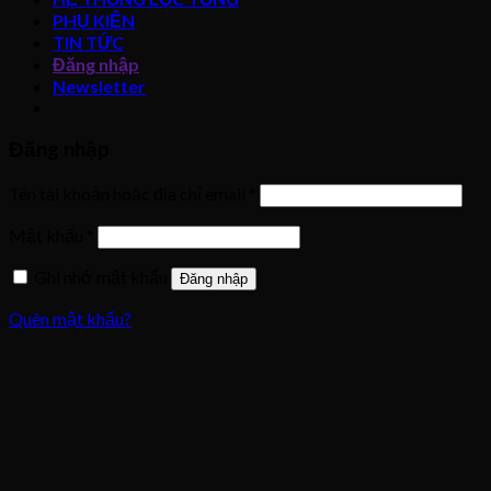
PHỤ KIỆN
TIN TỨC
Đăng nhập
Newsletter
Đăng nhập
Tên tài khoản hoặc địa chỉ email
*
Mật khẩu
*
Ghi nhớ mật khẩu
Đăng nhập
Quên mật khẩu?