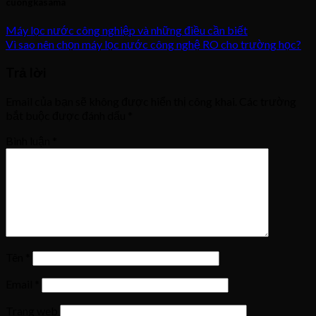
cuongkasama
Máy lọc nước công nghiệp và những điều cần biết
Vì sao nên chọn máy lọc nước công nghệ RO cho trường học?
Trả lời
Email của bạn sẽ không được hiển thị công khai.
Các trường
bắt buộc được đánh dấu
*
Bình luận
*
Tên
*
Email
*
Trang web