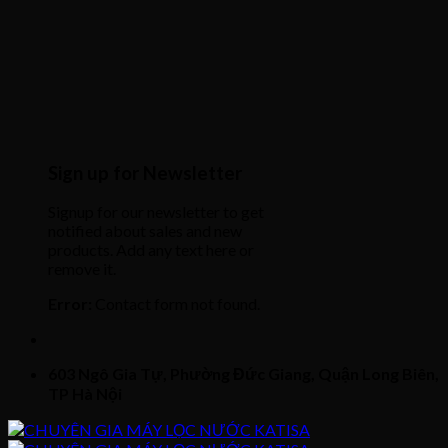
Sign up for Newsletter
Signup for our newsletter to get
notified about sales and new
products. Add any text here or
remove it.
Error:
Contact form not found.
603 Ngô Gia Tự, Phường Đức Giang, Quận Long Biên,
TP Hà Nội