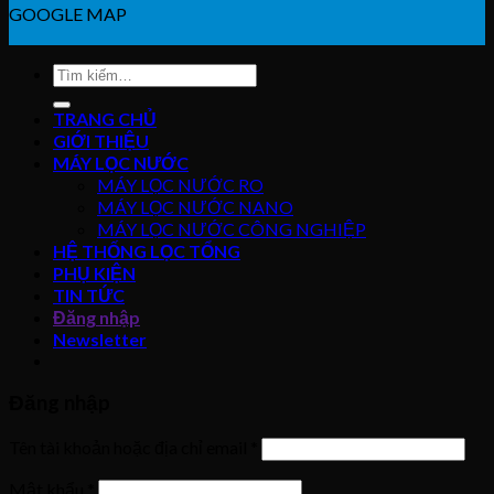
GOOGLE MAP
Tìm
kiếm:
TRANG CHỦ
GIỚI THIỆU
MÁY LỌC NƯỚC
MÁY LỌC NƯỚC RO
MÁY LỌC NƯỚC NANO
MÁY LỌC NƯỚC CÔNG NGHIỆP
HỆ THỐNG LỌC TỔNG
PHỤ KIỆN
TIN TỨC
Đăng nhập
Newsletter
Đăng nhập
Tên tài khoản hoặc địa chỉ email
*
Mật khẩu
*