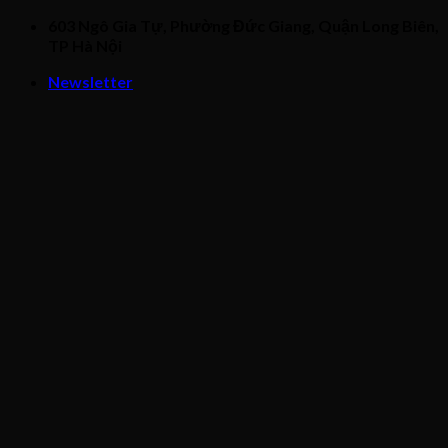
Skip
603 Ngô Gia Tự, Phường Đức Giang, Quận Long Biên,
to
TP Hà Nội
content
Newsletter