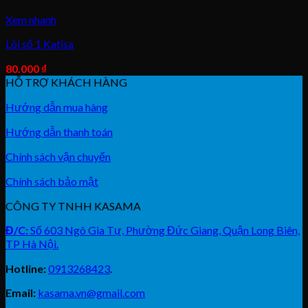
Xem nhanh
Lõi số 1 Katisa
80.000
₫
HỖ TRỢ KHÁCH HÀNG
Hướng dẫn mua hàng
Hướng dẫn thanh toán
Chính sách vận chuyển
Chính sách bảo mật
CÔNG TY TNHH KASAMA
Đ/C:
Số 603 Ngô Gia Tự, Phường Đức Giang, Quận Long Biên,
TP Hà Nội.
Hotline:
0913268423
.
Email:
kasama.vn@gmail.com