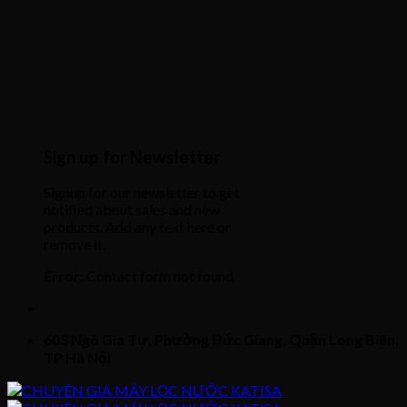
Sign up for Newsletter
Signup for our newsletter to get
notified about sales and new
products. Add any text here or
remove it.
Error:
Contact form not found.
603 Ngô Gia Tự, Phường Đức Giang, Quận Long Biên,
TP Hà Nội