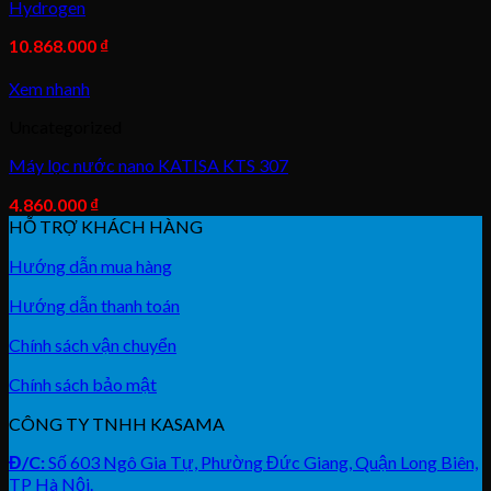
Hydrogen
10.868.000
₫
Xem nhanh
Uncategorized
Máy lọc nước nano KATISA KTS 307
4.860.000
₫
HỖ TRỢ KHÁCH HÀNG
Hướng dẫn mua hàng
Hướng dẫn thanh toán
Chính sách vận chuyển
Chính sách bảo mật
CÔNG TY TNHH KASAMA
Đ/C:
Số 603 Ngô Gia Tự, Phường Đức Giang, Quận Long Biên,
TP Hà Nội.