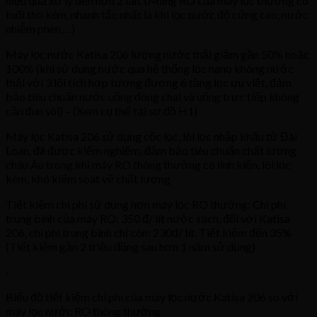
hiệu quả xử lý đến hơn 2 lần. (Màng RO của máy lọc thường có
tuổi thọ kém, nhanh tắc nhất là khi lọc nước độ cứng cao, nước
nhiễm phèn,…)
Máy lọc nước Katisa 206 lượng nước thải giảm gần 50% hoặc
100% (khi sử dụng nước qua hệ thống lọc nano không nước
thải với 3 lõi tích hợp tương đương 6 tầng lọc ưu việt, đảm
bảo tiêu chuẩn nước uống đóng chai và uống trực tiếp không
cần đun sôi) – (Xem cụ thể tại sơ đồ H1)
Máy lọc Katisa 206 sử dụng cốc lọc, lõi lọc nhập khẩu từ Đài
Loan, đã được kiểm nghiệm, đảm bảo tiêu chuẩn chất lượng
châu Âu trong khi máy RO thông thường có linh kiện, lõi lọc
kém, khó kiểm soát về chất lượng
Tiết kiệm chi phí sử dụng hơn máy lọc RO thường: Chi phí
trung bình của máy RO: 350 đ/ lít nước sạch, đối với Katisa
206, chi phí trung bình chỉ còn: 230đ/ lít. Tiết kiệm đến 35%
(Tiết kiệm gần 2 triệu đồng sau hơn 1 năm sử dụng)
·
Biểu đồ tiết kiệm chi phí của máy lọc nước Katisa 206 so với
máy lọc nước RO thông thường