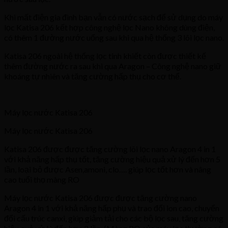
Khi mất điện gia đình bạn vẫn có nước sạch để sử dụng do máy
lọc Katisa 206 kết hợp công nghệ lọc Nano không dùng điện,
có thêm 1 đường nước uống sau khi qua hệ thống 3 lõi lọc nano.
Katisa 206 ngoài hệ thống lọc tinh khiết còn được thiết kế
thêm đường nước ra sau khi qua Aragon – Công nghệ nano giữ
khoáng tự nhiên và tăng cường hấp thụ cho cơ thể.
Máy lọc nước Katisa 206
Máy lọc nước Katisa 206
Katisa 206 được được tăng cường lõi lọc nano Aragon 4 in 1
với khả năng hấp thụ tốt, tăng cường hiệu quả xử lý đến hơn 5
lần, loại bỏ được Asen,amoni, clo…. giúp lọc tốt hơn và nâng
cao tuổi thọ màng RO
Máy lọc nước Katisa 206 được được tăng cường nano
Aragon 4 in 1 với khả năng hấp phụ và trao đổi ion cao, chuyển
đổi cấu trúc canxi, giúp giảm tải cho các bộ lọc sau, tăng cường