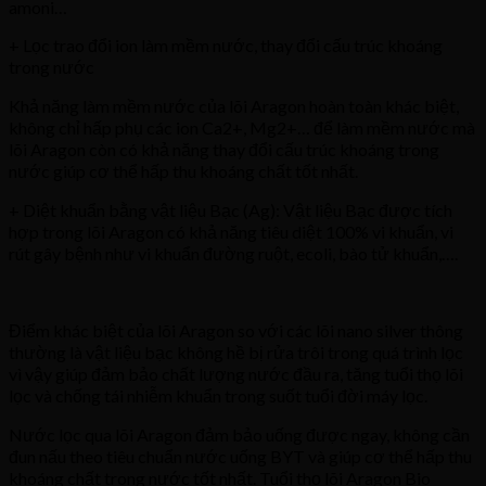
amoni…
+ Lọc trao đổi ion làm mềm nước, thay đổi cấu trúc khoáng
trong nước
Khả năng làm mềm nước của lõi Aragon hoàn toàn khác biệt,
không chỉ hấp phụ các ion Ca2+, Mg2+… để làm mềm nước mà
lõi Aragon còn có khả năng thay đổi cấu trúc khoáng trong
nước giúp cơ thể hấp thu khoáng chất tốt nhất.
+ Diệt khuẩn bằng vật liệu Bạc (Ag): Vật liệu Bạc được tích
hợp trong lõi Aragon có khả năng tiêu diệt 100% vi khuẩn, vi
rút gây bệnh như vi khuẩn đường ruột, ecoli, bào tử khuẩn,….
Điểm khác biệt của lõi Aragon so với các lõi nano silver thông
thường là vật liệu bạc không hề bị rửa trôi trong quá trình lọc
vì vậy giúp đảm bảo chất lượng nước đầu ra, tăng tuổi thọ lõi
lọc và chống tái nhiễm khuẩn trong suốt tuổi đời máy lọc.
Nước lọc qua lõi Aragon đảm bảo uống được ngay, không cần
đun nấu theo tiêu chuẩn nước uống BYT và giúp cơ thể hấp thu
khoáng chất trong nước tốt nhất. Tuổi thọ lõi Aragon Bio