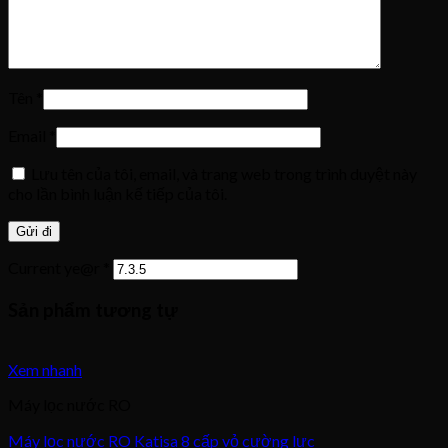
Tên
*
Email
*
Lưu tên của tôi, email, và trang web trong trình duyệt này
cho lần bình luận kế tiếp của tôi.
Current ye@r
*
Sản phẩm tương tự
Xem nhanh
Máy lọc nước RO
Máy lọc nước RO Katisa 8 cấp vỏ cường lực