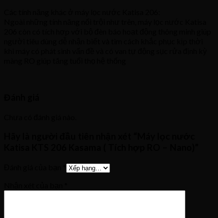
​Các tính năng khác ở máy lọc nước Katisa 206:
Ngoài những tính năng nổi trội như trên, máy lọc nước Katisa
206 còn có tích hợp với bộ đèn báo hoạt động thông minh giúp
người tiêu dùng dễ nhận biết và tìm cách khắc phục kịp thời
khi máy có phát sinh vấn đề và có van tự động sục rửa định kỳ
màng RO giúp tăng tuổi thọ hệ thống
Đánh giá
Chưa có đánh giá nào.
Hãy là người đầu tiên nhận xét “Máy lọc nước
Katisa KTS 206 Kasama ( Tích hợp RO – Nano)”
Đánh giá của bạn
*
Nhận xét của bạn
*