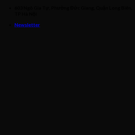
Skip
603 Ngô Gia Tự, Phường Đức Giang, Quận Long Biên,
to
TP Hà Nội
content
Newsletter