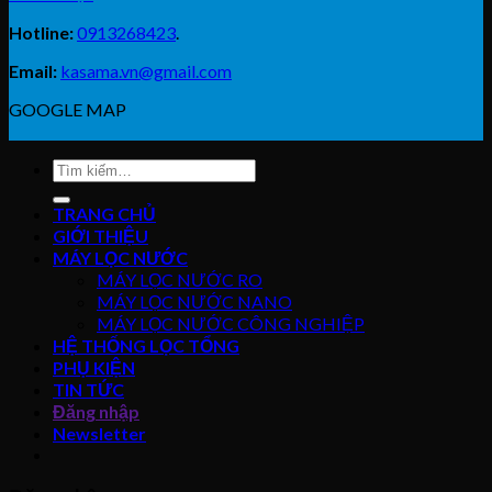
Hotline:
0913268423
.
Email:
kasama.vn@gmail.com
GOOGLE MAP
Tìm
kiếm:
TRANG CHỦ
GIỚI THIỆU
MÁY LỌC NƯỚC
MÁY LỌC NƯỚC RO
MÁY LỌC NƯỚC NANO
MÁY LỌC NƯỚC CÔNG NGHIỆP
HỆ THỐNG LỌC TỔNG
PHỤ KIỆN
TIN TỨC
Đăng nhập
Newsletter