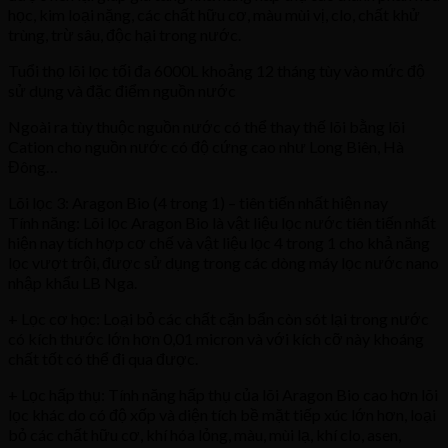
học, kim loại nặng, các chất hữu cơ, màu mùi vị, clo, chất khử
trùng, trừ sâu, độc hại trong nước.
Tuổi thọ lõi lọc tối đa 6000L khoảng 12 tháng tùy vào mức độ
sử dụng và đặc điểm nguồn nước
Ngoài ra tùy thuộc nguồn nước có thể thay thế lõi bằng lõi
Cation cho nguồn nước có độ cứng cao như Long Biên, Hà
Đông…
Lõi lọc 3: Aragon Bio (4 trong 1) – tiên tiến nhất hiện nay
Tính năng: Lõi lọc Aragon Bio là vật liệu lọc nước tiên tiến nhất
hiện nay tích hợp cơ chế và vật liệu lọc 4 trong 1 cho khả năng
lọc vượt trội, được sử dụng trong các dòng máy lọc nước nano
nhập khẩu LB Nga.
+ Lọc cơ học: Loại bỏ các chất cặn bẩn còn sót lại trong nước
có kích thước lớn hơn 0,01 micron và với kích cỡ này khoáng
chất tốt có thể đi qua được.
+ Lọc hấp thụ: Tính năng hấp thụ của lõi Aragon Bio cao hơn lõi
lọc khác do có độ xốp và diện tích bề mặt tiếp xúc lớn hơn, loại
bỏ các chất hữu cơ, khí hóa lỏng, màu, mùi lạ, khí clo, asen,