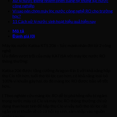
Xử lý nước giếng nhiễm phèn bằng hệ thống lọc nước
Tích
công nghiệp
hợp
Vì sao nên chọn máy lọc nước công nghệ RO cho trường
RO
-
học?
Nano)
11 Cách xử lý nước sinh hoạt hiệu quả hiện nay
số
Mô tả
lượng
Đánh giá (0)
Máy lọc nước Katisa KTS 206 – Sức mạnh nhân đôi từ 2 công
nghệ
Ưu điểm vượt trội của máy KATISA với máy lọc nước RO
thông thường:
Katisa 206 được tăng cường Aragon 4 in 1 với khả năng hấp
thụ Clo tốt hơn, tuổi thọ lõi lọc cao hơn, có khả năng loại bỏ
100% vi khuẩn gây hại, do đó màng lọc RO được bảo vệ tốt
hơn.​​.
( Theo nghiên cứu màng lọc RO dễ bị phá hỏng nếu bị ngâm
trong nước máy có Clo và máy lọc RO thông thường chỉ sử
dụng than hoạt tính để hấp thụ Clo vì vậy tuổi thọ lõi lọc rất
ngắn và vi khuẩn sẽ có cơ hội ký sinh, xâm nhập vào nguồn
nước sau lọc.