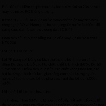
Biểu đồ tiết kiệm chi phí của máy lọc nước Katisa 206 so với
máy lọc nước RO thông thường
Katisa 206 – Cấu hình lọc nước mạnh nhất hiện nay tích hợp
công nghệ RO và Nano, phù hợp mọi nguồn nước ô nhiễm, độ
cứng cao.. đảm bảo nước uống đạt TC BYT
Phân tích cấu tạo, tính năng lõi lọc của máy lọc nước Katisa
KTS 206
Lõi lọc 1: Lõi lọc PP
Lõi PP dạng sợi bông có kích thước khe hở 5micron có tác
dụng lọc thô, loại bỏ các tạp chất, chất bẩn kích thước lớn hơn
1 micron như trầm tích, bùn bẩn, các chất không hòa tan, các
hạt lơ lứng…. kích cỡ lớn, giúp nâng cao chất lượng nguồn
nước và tuổi thọ các lõi lọc phía sau. Tuổi thọ lõi lọc: 3.000L
nước.
Lõi lọc 2: Lõi lọc than hoạt tính
Tính năng: Than được hoạt hóa có độ xốp, bề mặt tiếp xúc lớn
được nén lại giúp gia tăng khả năng hấp thụ các thành phần hóa