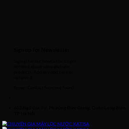
Sign up for Newsletter
Signup for our newsletter to get
notified about sales and new
products. Add any text here or
remove it.
Error:
Contact form not found.
603 Ngô Gia Tự, Phường Đức Giang, Quận Long Biên,
TP Hà Nội