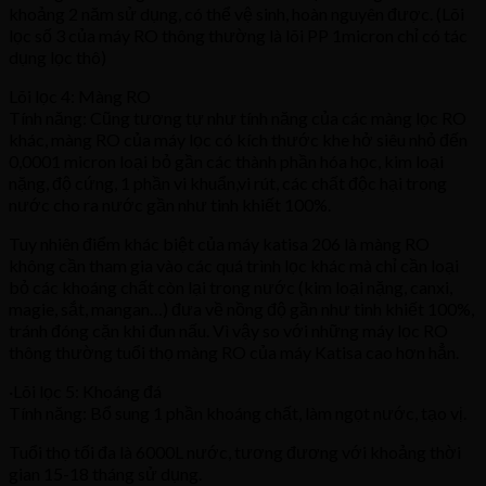
khoảng 2 năm sử dụng, có thể vệ sinh, hoàn nguyên được. (Lõi
lọc số 3 của máy RO thông thường là lõi PP 1micron chỉ có tác
dụng lọc thô)
Lõi lọc 4: Màng RO
Tính năng: Cũng tương tự như tính năng của các màng lọc RO
khác, màng RO của máy lọc có kích thước khe hở siêu nhỏ đến
0,0001 micron loại bỏ gần các thành phần hóa học, kim loại
nặng, độ cứng, 1 phần vi khuẩn,vi rút, các chất độc hại trong
nước cho ra nước gần như tinh khiết 100%.
Tuy nhiên điểm khác biệt của máy katisa 206 là màng RO
không cần tham gia vào các quá trình lọc khác mà chỉ cần loại
bỏ các khoáng chất còn lại trong nước (kim loại nặng, canxi,
magie, sắt, mangan…) đưa về nồng độ gần như tinh khiết 100%,
tránh đóng cặn khi đun nấu. Vì vậy so với những máy lọc RO
thông thường tuổi thọ màng RO của máy Katisa cao hơn hẳn.
·Lõi lọc 5: Khoáng đá
Tính năng: Bổ sung 1 phần khoáng chất, làm ngọt nước, tạo vị.
Tuổi thọ tối đa là 6000L nước, tương đương với khoảng thời
gian 15-18 tháng sử dụng.