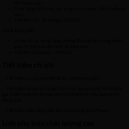
liệu Nano bạc
Chức năng: Khử mùi, tạo vị ngọt của nước, diệt khuẩn và
virus.
Tuổi thọ: 12 – 18 tháng (~6000 lít)
Lõi 6
: Bóng gốm
Lõi lọc có tác dụng tăng cường độ hoạt hóa trong nước,
giúp cơ thể trao đổi chất dễ dàng hơn
Tuổi thọ: 12 tháng (~3.600 lít)
Tiết kiệm chi phí
– Tiết kiệm chi phí thay thế lõi lọc và linh phụ kiện
– Tiết kiệm chi phí sử dụng: 1 lít nước qua máy lọc RO Katisa
giá 193đ trong khi đó bạn phải trả 8000đ/lít nếu dùng nước
đóng chai.
– Tiết kiệm điện năng: tiêu thụ chỉ khoảng 3 kw/tháng.
Linh phụ kiện chất lượng cao