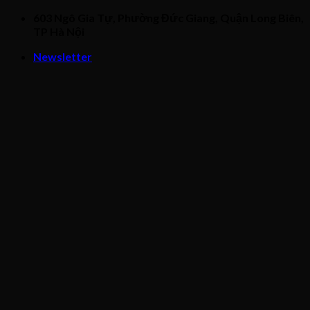
Skip
603 Ngô Gia Tự, Phường Đức Giang, Quận Long Biên,
to
TP Hà Nội
content
Newsletter