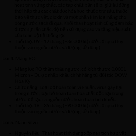
hoạt tính vững chắc, các tạp chất bẩn sẽ bị giữ lại đồng
thời hấp thụ các chất độc hóa học, thuốc trừ sâu, thuốc
bảo vệ thực vật, dioxin và một phần kim loại nặng cho
dòng nước sạch đi qua. Khối than hoạt tính cũng đảm bảo
được sự rắn chắc, độ bền sử dụng cao và tăng hiệu suất
của toàn bộ hệ thống lọc
Tuổi thọ: 09 – 12 tháng (~36.000 lít) nước đi qua (tùy
thuộc vào nguồn nước và lượng sử dụng)
Lõi 4
: Màng RO
Màng lọc RO thẩm thấu ngược, có kích thước 0,0001
Micron – Được nhập khẩu chính hãng từ đối tác DOW
Hoa Kỳ
Chức năng: Loại bỏ hoàn toàn vi khuẩn, virus gây hại
trong nước, loại bỏ hoàn toàn hóa chất độc hại trong
nước để tạo ra nguồn nước hoàn toàn tinh khiết.
Tuổi thọ: 18 – 36 tháng (~90.000 lít) nước đi qua (tùy
thuộc vào nguồn nước và lượng sử dụng)
Lõi 5
: Nano Silver
Nguyên liệu: Than hoạt tính dạng xốp nén tích hợp vật