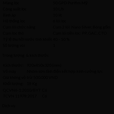
Màng lọc
50 GPD Purifim Mỹ
Công suất lọc
10 L/h
Bình áp
10 lít
Hệ thống lọc
6 lõi lọc
Cụm lõi chức năng
Cụm 2 lõi: Nano Silver, Bóng gốm
Cụm lọc thô
Cụm lõi tiền lọc: PP, GAC, CTO
Tỷ lệ thu hồi nước tinh khiết
40 – 50 %
Số lượng vòi
1
Trọng lượng & kích thước
Kích thước:
920x450x320 (mm)
Vỏ máy
Nhôm sơn tĩnh điện kết hợp kính cường lực
Giá không vỏ
trừ 500.000 VND
Khối lượng:
18 Kg
QCVN6-1:2010/BYT
Có
TCVN 11978:2017
Có
Dịch vụ