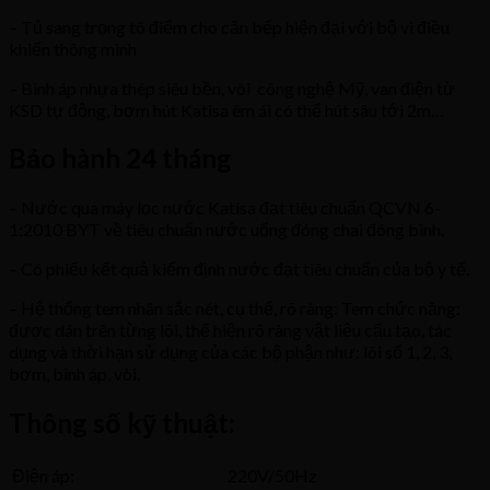
– Tủ sang trọng tô điểm cho căn bếp hiện đại với bộ vi điều
khiển thông minh
– Bình áp nhựa thép siêu bền, vòi công nghệ Mỹ, van điện từ
KSD tự động, bơm hút Katisa êm ái có thể hút sâu tới 2m…
Bảo hành 24 tháng
– Nước qua máy lọc nước Katisa đạt tiêu chuẩn QCVN 6-
1:2010 BYT về tiêu chuẩn nước uống đóng chai đóng bình.
– Có phiếu kết quả kiểm định nước đạt tiêu chuẩn của bộ y tế.
– Hệ thống tem nhãn sắc nét, cụ thể, rõ ràng: Tem chức năng:
được dán trên từng lõi, thể hiện rõ ràng vật liệu cấu tạo, tác
dụng và thời hạn sử dụng của các bộ phận như: lõi số 1, 2, 3,
bơm, bình áp, vòi.
Thông số kỹ thuật:
Điện áp:
220V/50Hz