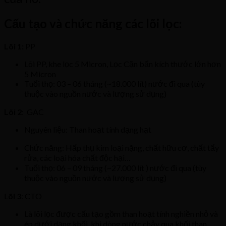
Cấu tạo và chức năng các lõi lọc:
Lõi 1:
PP
Lõi PP, khe lọc 5 Micron, Lọc Cặn bẩn kích thước lớn hơn
5 Micron
Tuổi thọ: 03 – 06 tháng (~18.000 lít) nước đi qua (tùy
thuộc vào nguồn nước và lượng sử dụng)
Lõi 2
: GAC
Nguyên liệu: Than hoạt tính dạng hạt
Chức năng: Hấp thụ kim loại nặng, chất hữu cơ, chất tẩy
rửa, các loại hóa chất độc hại…
Tuổi thọ: 06 – 09 tháng (~27.000 lít ) nước đi qua (tùy
thuộc vào nguồn nước và lượng sử dụng)
L
õi 3
: CTO
Là lõi lọc được cấu tạo gồm than hoạt tính nghiền nhỏ và
ép dưới dạng khối, khi dòng nước chảy qua khối than