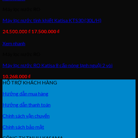
Máy lọc nước RO
Máy lọc nước tinh khiết Katisa KTS30 (30L/H)
24.500.000
₫
17.500.000
₫
Xem nhanh
Máy lọc nước RO
Máy lọc nước RO Katisa 8 cấp nóng lạnh nguội 2 vòi
10.268.000
₫
HỖ TRỢ KHÁCH HÀNG
Hướng dẫn mua hàng
Hướng dẫn thanh toán
Chính sách vận chuyển
Chính sách bảo mật
CÔNG TY TNHH KASAMA