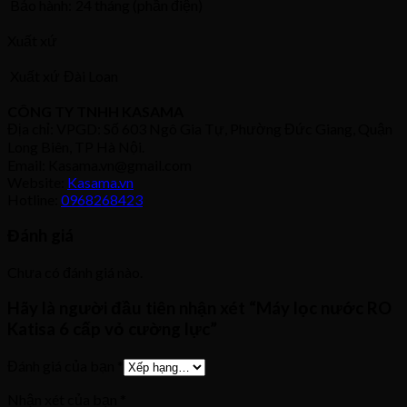
Bảo hành:
24 tháng (phần điện)
Xuất xứ
Xuất xứ
Đài Loan
CÔNG TY TNHH KASAMA
Địa chỉ: VPGD: Số 603 Ngô Gia Tự, Phường Đức Giang, Quận
Long Biên, TP Hà Nội.
Email: Kasama.vn@gmail.com
Website:
Kasama.vn
Hotline:
0968268423
Đánh giá
Chưa có đánh giá nào.
Hãy là người đầu tiên nhận xét “Máy lọc nước RO
Katisa 6 cấp vỏ cường lực”
Đánh giá của bạn
*
Nhận xét của bạn
*