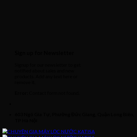
Sign up for Newsletter
Signup for our newsletter to get
notified about sales and new
products. Add any text here or
remove it.
Error:
Contact form not found.
603 Ngô Gia Tự, Phường Đức Giang, Quận Long Biên,
TP Hà Nội