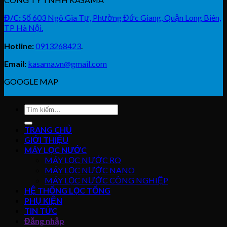
Đ/C:
Số 603 Ngô Gia Tự, Phường Đức Giang, Quận Long Biên,
TP Hà Nội.
Hotline:
0913268423
.
Email:
kasama.vn@gmail.com
GOOGLE MAP
Tìm
kiếm:
TRANG CHỦ
GIỚI THIỆU
MÁY LỌC NƯỚC
MÁY LỌC NƯỚC RO
MÁY LỌC NƯỚC NANO
MÁY LỌC NƯỚC CÔNG NGHIỆP
HỆ THỐNG LỌC TỔNG
PHỤ KIỆN
TIN TỨC
Đăng nhập