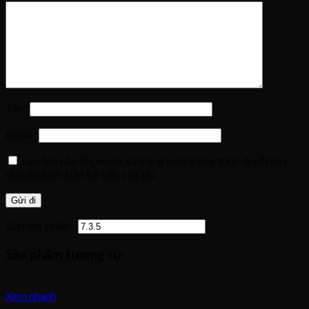
Tên
*
Email
*
Lưu tên của tôi, email, và trang web trong trình duyệt này
cho lần bình luận kế tiếp của tôi.
Current ye@r
*
Sản phẩm tương tự
Xem nhanh